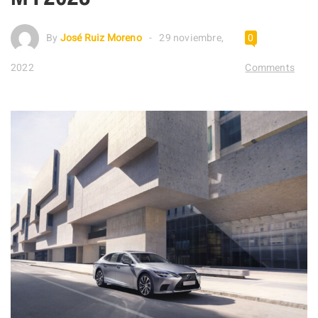
By
José Ruiz Moreno
29 noviembre,
0
2022
Comments