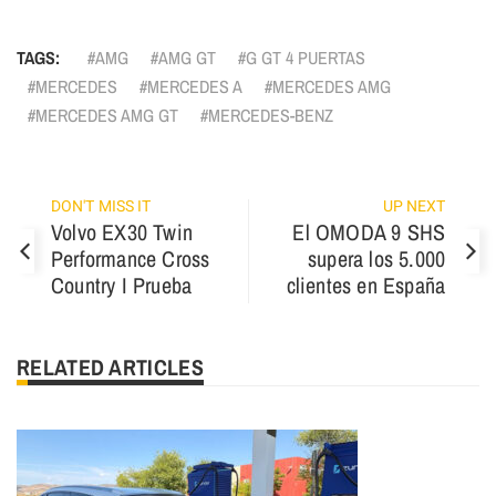
TAGS:
AMG
AMG GT
G GT 4 PUERTAS
MERCEDES
MERCEDES A
MERCEDES AMG
MERCEDES AMG GT
MERCEDES-BENZ
DON'T MISS IT
UP NEXT
Volvo EX30 Twin
El OMODA 9 SHS
Performance Cross
supera los 5.000
Country I Prueba
clientes en España
RELATED ARTICLES