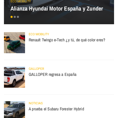
ECO MOBILITY
Alianza Hyundai Motor España y Zunder
ECO MOBILITY
Renault Twingo e-Tech ¿y tú, de qué color eres?
GALLOPER
GALLOPER regresa a España
NOTICIAS
A prueba el Subaru Forester Hybrid