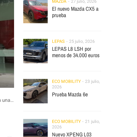
MAZDA
27 julio, 2026
El nuevo Mazda CX5 a
prueba
LEPAS
25 julio, 2026
LEPAS L8 LSH por
menos de 34.000 euros
ECO MOBILITY
23 julio,
2026
Prueba Mazda 6e
on una…
ECO MOBILITY
21 julio,
2026
Nuevo XPENG L03