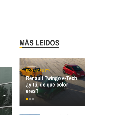
MÁS LEIDOS
ECO MOBILITY
Renault Twingo e-Tech
GALLOPER
¿y tú, de qué color
GALLOPER
eres?
España