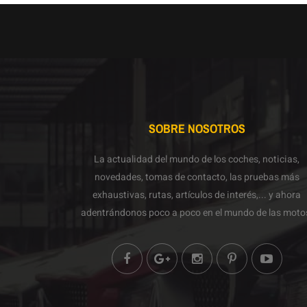
SOBRE NOSOTROS
La actualidad del mundo de los coches, noticias,
novedades, tomas de contacto, las pruebas más
exhaustivas, rutas, artículos de interés,... y ahora
adentrándonos poco a poco en el mundo de las moto