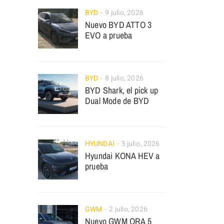
BYD
9 julio, 2026
Nuevo BYD ATTO 3
EVO a prueba
BYD
8 julio, 2026
BYD Shark, el pick up
Dual Mode de BYD
HYUNDAI
5 julio, 2026
Hyundai KONA HEV a
prueba
GWM
2 julio, 2026
Nuevo GWM ORA 5