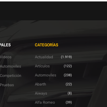
PALES
CATEGORÍAS
Vídeos
Actualidad
(1.919)
Artículos
Automoviles
(122)
Automoviles
(238)
Competición
Abarth
(22)
Pruebas
Aiways
(8)
Alfa Romeo
(39)