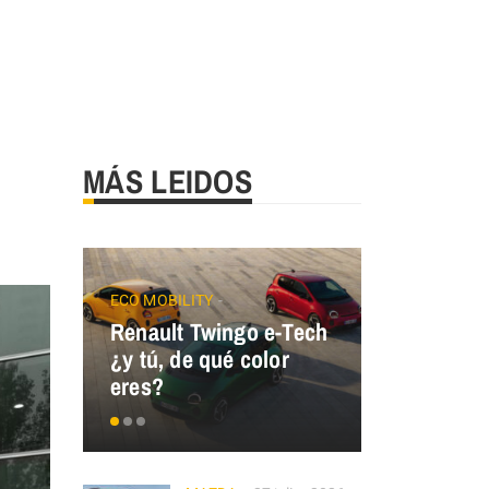
MÁS LEIDOS
ECO MOBILITY
Renault Twingo e-Tech
GALLOPER
¿y tú, de qué color
GALLOPER
eres?
España