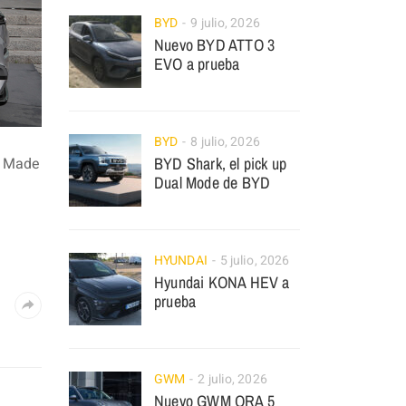
BYD
9 julio, 2026
Nuevo BYD ATTO 3
EVO a prueba
BYD
8 julio, 2026
BYD Shark, el pick up
d Made
Dual Mode de BYD
HYUNDAI
5 julio, 2026
Hyundai KONA HEV a
prueba
GWM
2 julio, 2026
Nuevo GWM ORA 5