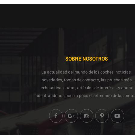
SOBRE NOSOTROS
La actualidad del mundo de los coches, noticias,
novedades, tomas de contacto, las pruebas más
exhaustivas, rutas, artículos de interés,... y ahora
adentrándonos poco a poco en el mundo de las moto