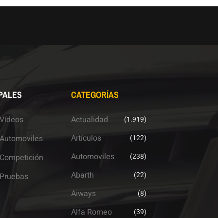
PALES
CATEGORÍAS
Vídeos
Actualidad
(1.919)
Artículos
Automoviles
(122)
Automoviles
(238)
Competición
Abarth
(22)
Pruebas
Aiways
(8)
Alfa Romeo
(39)