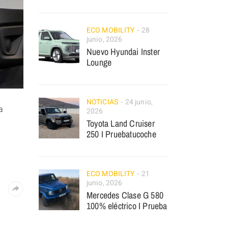
ECO MOBILITY
28
junio, 2026
Nuevo Hyundai Inster
Lounge
NOTICIAS
24 junio,
a
2026
Toyota Land Cruiser
250 I Pruebatucoche
ECO MOBILITY
21
junio, 2026
Mercedes Clase G 580
100% eléctrico I Prueba