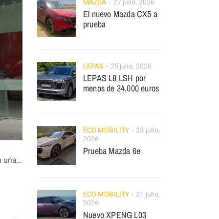
MAZDA
27 julio, 2026
El nuevo Mazda CX5 a
prueba
LEPAS
25 julio, 2026
LEPAS L8 LSH por
menos de 34.000 euros
ECO MOBILITY
23 julio,
2026
Prueba Mazda 6e
on una…
ECO MOBILITY
21 julio,
2026
Nuevo XPENG L03