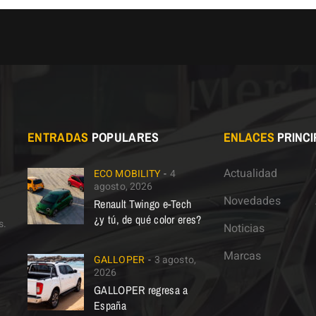
ENTRADAS
POPULARES
ENLACES
PRINCI
Actualidad
ECO MOBILITY
4
agosto, 2026
Novedades
Renault Twingo e-Tech
¿y tú, de qué color eres?
s.
Noticias
Marcas
GALLOPER
3 agosto,
2026
GALLOPER regresa a
España