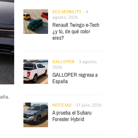
ECO MOBILITY
4
agosto, 2026
Renault Twingo e-Tech
¿y tú, de qué color
eres?
GALLOPER
3 agosto,
2026
GALLOPER regresa a
España
paña.
NOTICIAS
31 julio, 2026
A prueba el Subaru
Forester Hybrid