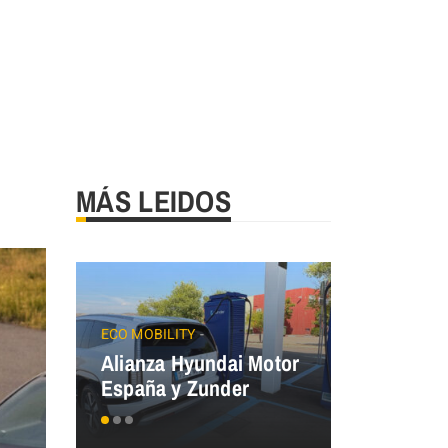
MÁS LEIDOS
JAECOO
Precios
ECO MOBILITY
Alianza Hyundai Motor
OMODA&J
España y Zunder
el Plan Au