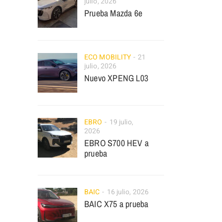
julio, 2026
Prueba Mazda 6e
ECO MOBILITY
21
julio, 2026
Nuevo XPENG L03
EBRO
19 julio,
2026
EBRO S700 HEV a
prueba
BAIC
16 julio, 2026
BAIC X75 a prueba