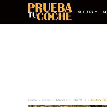
NOTICIAS
N
Home
News
Marcas
JAECOO
Nuevo JA