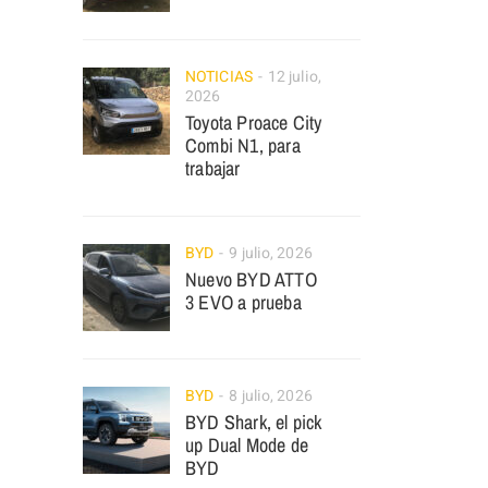
NOTICIAS
12 julio,
2026
Toyota Proace City
Combi N1, para
trabajar
BYD
9 julio, 2026
Nuevo BYD ATTO
3 EVO a prueba
BYD
8 julio, 2026
BYD Shark, el pick
up Dual Mode de
BYD