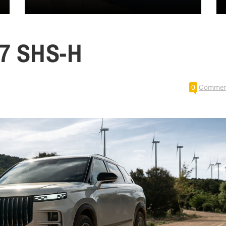
7 SHS-H
0
Commen