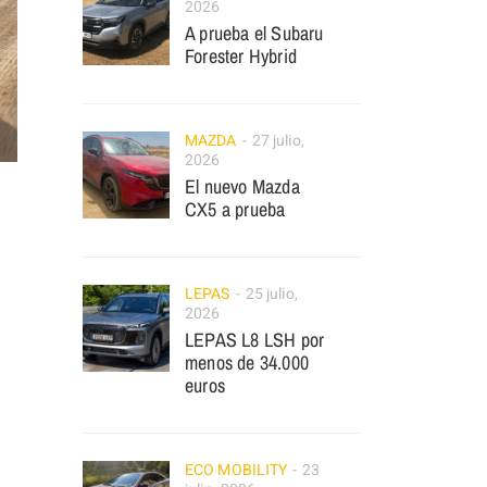
2026
A prueba el Subaru
Forester Hybrid
MAZDA
27 julio,
2026
El nuevo Mazda
CX5 a prueba
LEPAS
25 julio,
2026
LEPAS L8 LSH por
menos de 34.000
euros
ECO MOBILITY
23