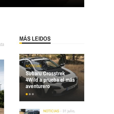
MÁS LEIDOS
ts
NOTICIAS
ECO MOBILIT
Subaru Crosstrek
Renault T
4Wild a prueba el más
¿y tú, de 
aventurero
eres?
NOTICIAS
31 julio,