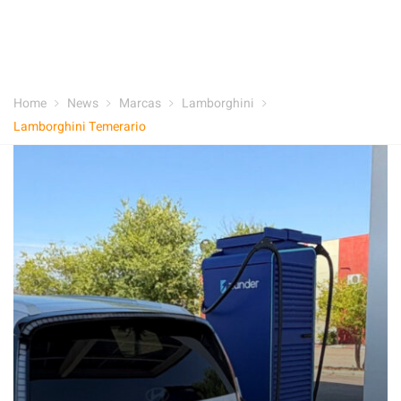
Home
News
Marcas
Lamborghini
Lamborghini Temerario