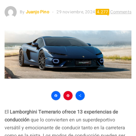
By
Juanjo Pino
29 noviembre, 2024
4.277
Comments
Facebook
Pinterest
Compartir
E
l Lamborghini Temerario ofrece 13 experiencias de
conducción
que lo convierten en un superdeportivo
versátil y emocionante de conducir tanto en la carretera
como en la pista. Los modos de conducción pueden ser