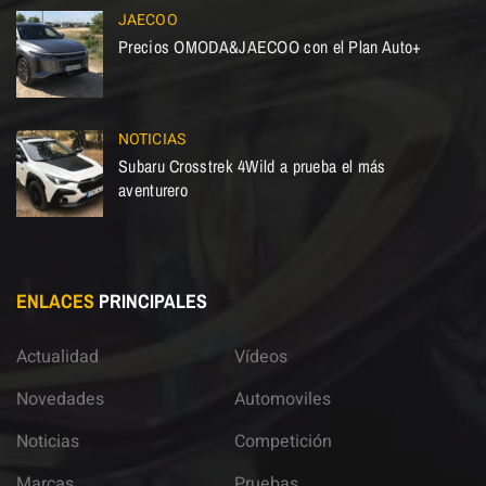
JAECOO
Precios OMODA&JAECOO con el Plan Auto+
NOTICIAS
Subaru Crosstrek 4Wild a prueba el más
aventurero
ENLACES
PRINCIPALES
Actualidad
Vídeos
Novedades
Automoviles
Noticias
Competición
Marcas
Pruebas