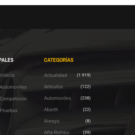
PALES
CATEGORÍAS
Vídeos
Actualidad
(1.919)
Artículos
Automoviles
(122)
Automoviles
(238)
Competición
Abarth
(22)
Pruebas
Aiways
(8)
Alfa Romeo
(39)