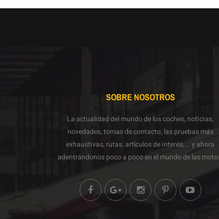
SOBRE NOSOTROS
La actualidad del mundo de los coches, noticias,
novedades, tomas de contacto, las pruebas más
exhaustivas, rutas, artículos de interés,... y ahora
adentrándonos poco a poco en el mundo de las moto