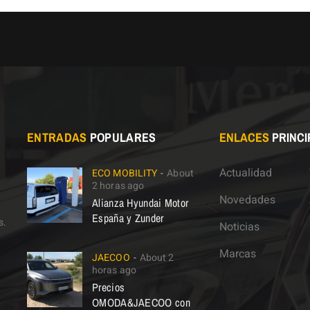
ENTRADAS
POPULARES
ENLACES
PRINCI
Actualidad
ECO MOBILITY
About
2 horas ago
Novedades
Alianza Hyundai Motor
España y Zunder
s.
Noticias
Marcas
JAECOO
About 2
horas ago
Precios
OMODA&JAECOO con