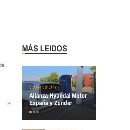
MÁS LEIDOS
 de…
JAECOO
Precios
ECO MOBILITY
Alianza Hyundai Motor
OMODA&J
España y Zunder
el Plan Au