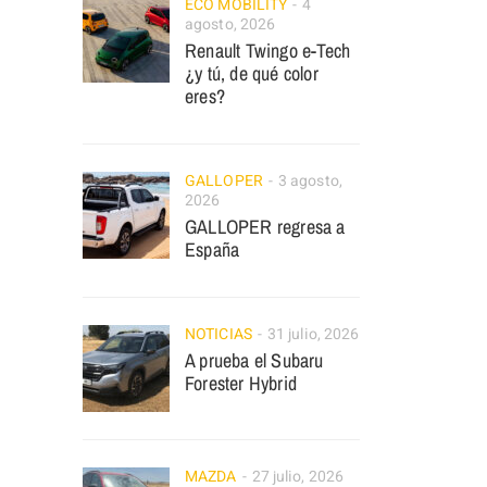
ECO MOBILITY
4
agosto, 2026
Renault Twingo e-Tech
¿y tú, de qué color
eres?
GALLOPER
3 agosto,
2026
GALLOPER regresa a
España
NOTICIAS
31 julio, 2026
A prueba el Subaru
Forester Hybrid
MAZDA
27 julio, 2026