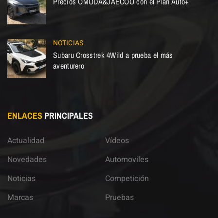
Precios OMODA&JAECOO con el Plan Auto+
NOTICIAS
Subaru Crosstrek 4Wild a prueba el más
aventurero
ENLACES
PRINCIPALES
Actualidad
Vídeos
Novedades
Automoviles
Noticias
Competición
Marcas
Pruebas