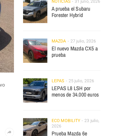
NOTICIAS
31 julio, 2026
A prueba el Subaru
Forester Hybrid
MAZDA
27 julio, 2026
El nuevo Mazda CX5 a
prueba
LEPAS
25 julio, 2026
lvo
LEPAS L8 LSH por
menos de 34.000 euros
ECO MOBILITY
23 julio,
2026
Prueba Mazda 6e