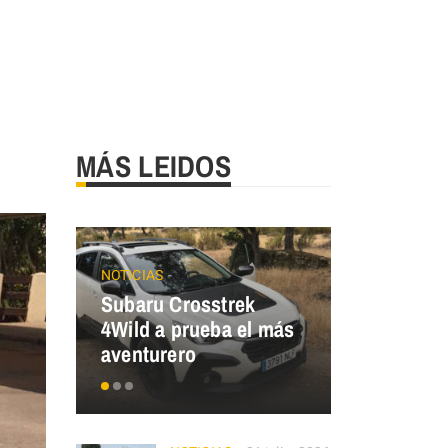
MÁS LEIDOS
NOTICIAS
ECO MOBILIT
Subaru Crosstrek
Renault T
4Wild a prueba el más
¿y tú, de 
aventurero
eres?