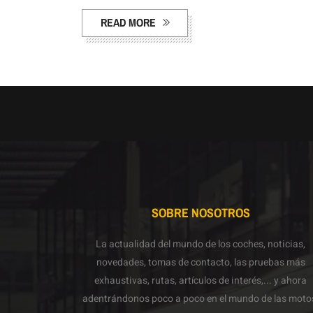
READ MORE
SOBRE NOSOTROS
La actualidad del mundo de los coches, noticias,
novedades, tomas de contacto, las pruebas más
exhaustivas, rutas, artículos de interés,... y ahora
adentrándonos poco a poco en el mundo de las moto