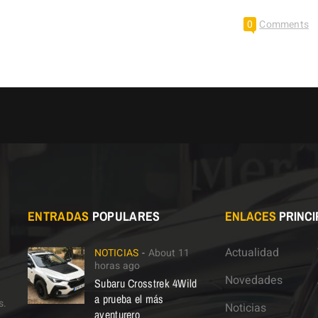
0
Comments
ENTRADAS
POPULARES
ENLACES
PRINCI
Actualidad
NOTICIAS
About 11
horas ago
Novedades
Subaru Crosstrek 4Wild
a prueba el más
s.
Noticias
aventurero