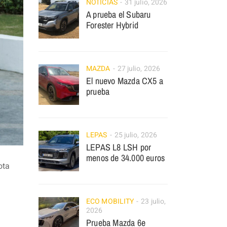
NOTICIAS
31 julio, 2026
A prueba el Subaru
Forester Hybrid
MAZDA
27 julio, 2026
El nuevo Mazda CX5 a
prueba
LEPAS
25 julio, 2026
LEPAS L8 LSH por
menos de 34.000 euros
ota
ECO MOBILITY
23 julio,
2026
Prueba Mazda 6e