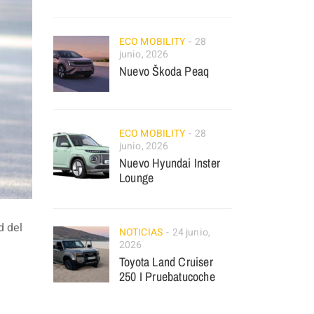
ECO MOBILITY
28
junio, 2026
Nuevo Škoda Peaq
ECO MOBILITY
28
junio, 2026
Nuevo Hyundai Inster
Lounge
d del
NOTICIAS
24 junio,
2026
Toyota Land Cruiser
250 I Pruebatucoche