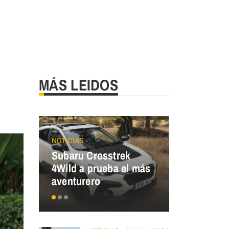
MÁS LEIDOS
NOTICIAS
ECO MOBILIT
Subaru Crosstrek
Renault T
4Wild a prueba el más
¿y tú, de 
aventurero
eres?