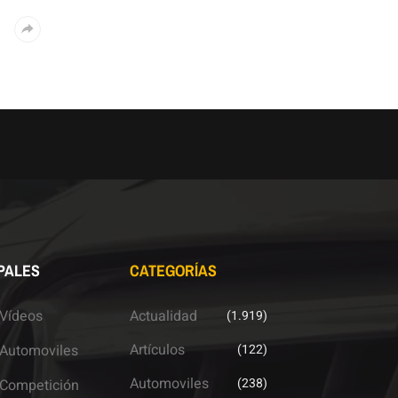
PALES
CATEGORÍAS
Vídeos
Actualidad
(1.919)
Artículos
Automoviles
(122)
Automoviles
(238)
Competición