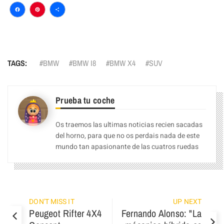
Facebook
Pinterest
Compartir
TAGS:
BMW
BMW I8
BMW X4
SUV
Prueba tu coche
Os traemos las ultimas noticias recien sacadas
del horno, para que no os perdais nada de este
mundo tan apasionante de las cuatros ruedas
DON'T MISS IT
UP NEXT
Peugeot Rifter 4X4
Fernando Alonso: "La