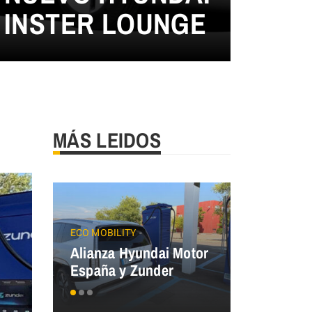
INSTER LOUNGE
MÁS LEIDOS
JAECOO
Precios
ECO MOBILITY
Alianza Hyundai Motor
OMODA&J
España y Zunder
el Plan Au