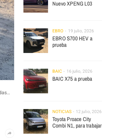
Nuevo XPENG L03
EBRO
19 julio, 2026
EBRO S700 HEV a
prueba
BAIC
16 julio, 2026
BAIC X75 a prueba
odas…
NOTICIAS
12 julio, 2026
Toyota Proace City
Combi N1, para trabajar