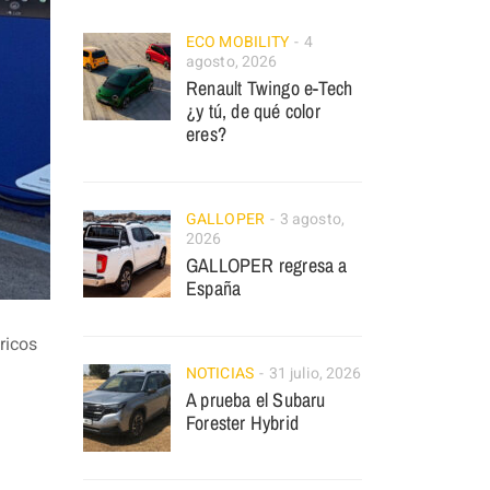
ECO MOBILITY
4
agosto, 2026
Renault Twingo e-Tech
¿y tú, de qué color
eres?
GALLOPER
3 agosto,
2026
GALLOPER regresa a
España
ricos
NOTICIAS
31 julio, 2026
A prueba el Subaru
Forester Hybrid