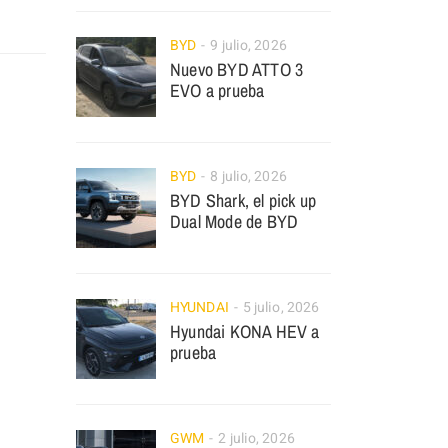
BYD
9 julio, 2026
Nuevo BYD ATTO 3
EVO a prueba
BYD
8 julio, 2026
BYD Shark, el pick up
Dual Mode de BYD
HYUNDAI
5 julio, 2026
Hyundai KONA HEV a
prueba
GWM
2 julio, 2026