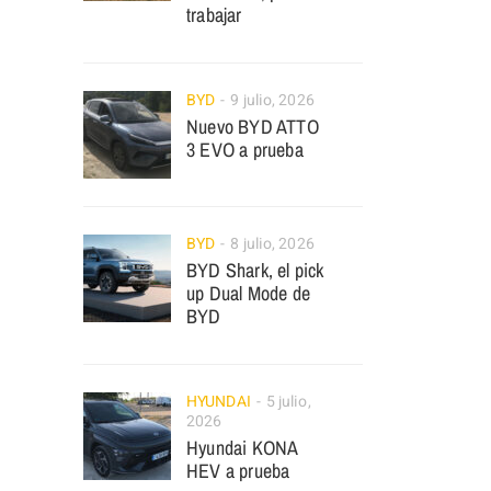
trabajar
BYD
9 julio, 2026
Nuevo BYD ATTO
3 EVO a prueba
BYD
8 julio, 2026
BYD Shark, el pick
up Dual Mode de
BYD
HYUNDAI
5 julio,
2026
Hyundai KONA
HEV a prueba