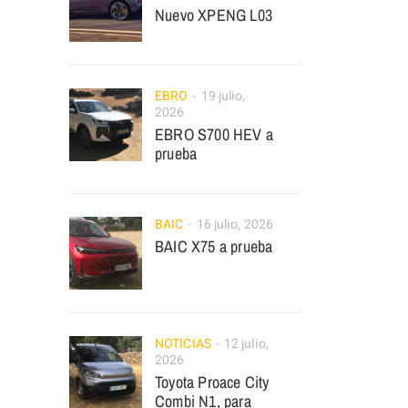
Nuevo XPENG L03
EBRO
19 julio,
2026
EBRO S700 HEV a
prueba
BAIC
16 julio, 2026
BAIC X75 a prueba
NOTICIAS
12 julio,
2026
Toyota Proace City
Combi N1, para