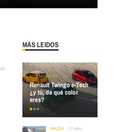
MÁS LEIDOS
ts
ECO MOBILITY
Renault Twingo e-Tech
GALLOPER
¿y tú, de qué color
GALLOPER
eres?
España
MAZDA
27 julio,