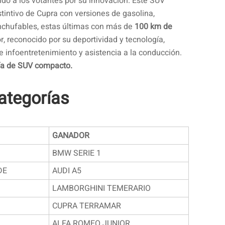
do a los votantes por su innovación. Este SUV
stintivo de Cupra con versiones de gasolina,
 enchufables, estas últimas con más de
100 km de
ior, reconocido por su deportividad y tecnología,
 infoentretenimiento y asistencia a la conducción.
ía de SUV compacto.
ategorías
GANADOR
BMW SERIE 1
DE
AUDI A5
LAMBORGHINI TEMERARIO
CUPRA TERRAMAR
ALFA ROMEO JUNIOR