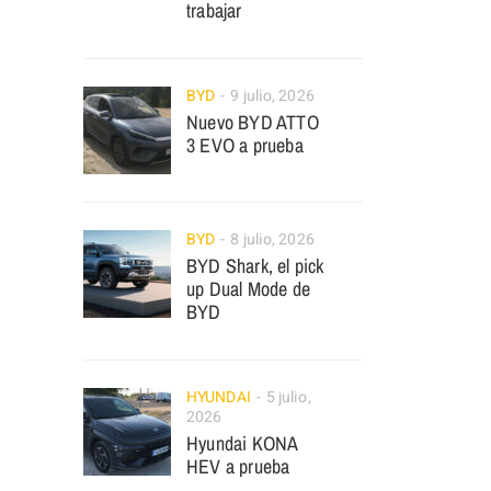
trabajar
BYD
9 julio, 2026
Nuevo BYD ATTO
3 EVO a prueba
BYD
8 julio, 2026
BYD Shark, el pick
up Dual Mode de
BYD
HYUNDAI
5 julio,
2026
Hyundai KONA
HEV a prueba