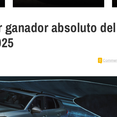
 ganador absoluto del
025
0
Commen