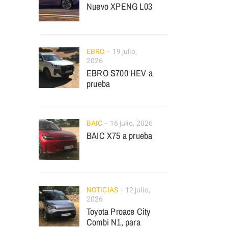
Nuevo XPENG L03
EBRO
19 julio,
2026
EBRO S700 HEV a
prueba
BAIC
16 julio, 2026
BAIC X75 a prueba
NOTICIAS
12 julio,
2026
Toyota Proace City
Combi N1, para