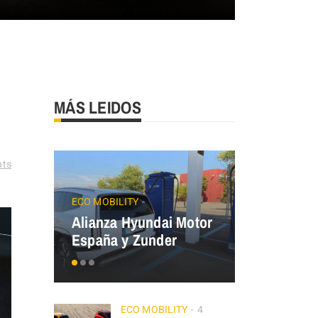
MÁS LEIDOS
ts
JAECOO
Precios
ECO MOBILITY
Alianza Hyundai Motor
OMODA&J
España y Zunder
el Plan Au
ECO MOBILITY
4