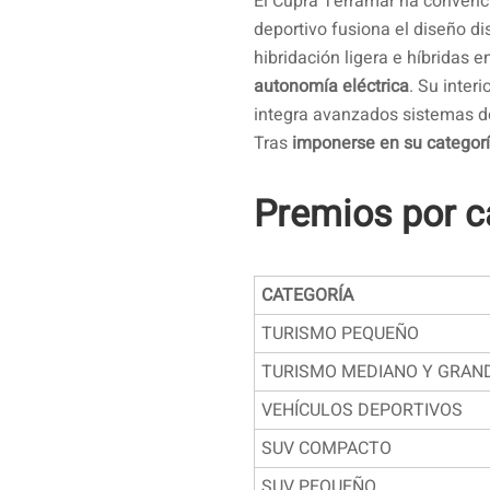
El Cupra Terramar ha convenci
deportivo fusiona el diseño di
hibridación ligera e híbridas
autonomía eléctrica
. Su inter
integra avanzados sistemas de
Tras
imponerse en su categor
Premios por c
CATEGORÍA
TURISMO PEQUEÑO
TURISMO MEDIANO Y GRAN
VEHÍCULOS DEPORTIVOS
SUV COMPACTO
SUV PEQUEÑO