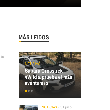
MÁS LEIDOS
ts
NOTICIAS
ECO MOBILIT
Subaru Crosstrek
Renault T
4Wild a prueba el más
¿y tú, de 
aventurero
eres?
NOTICIAS
31 julio,