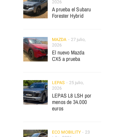
2026
A prueba el Subaru
Forester Hybrid
MAZDA
27 julio,
2026
El nuevo Mazda
CX5 a prueba
LEPAS
25 julio,
2026
LEPAS L8 LSH por
menos de 34.000
euros
ECO MOBILITY
23