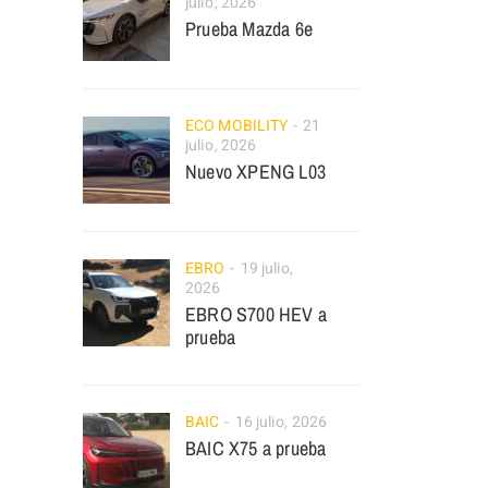
julio, 2026
Prueba Mazda 6e
ECO MOBILITY
21
julio, 2026
Nuevo XPENG L03
EBRO
19 julio,
2026
EBRO S700 HEV a
prueba
BAIC
16 julio, 2026
BAIC X75 a prueba