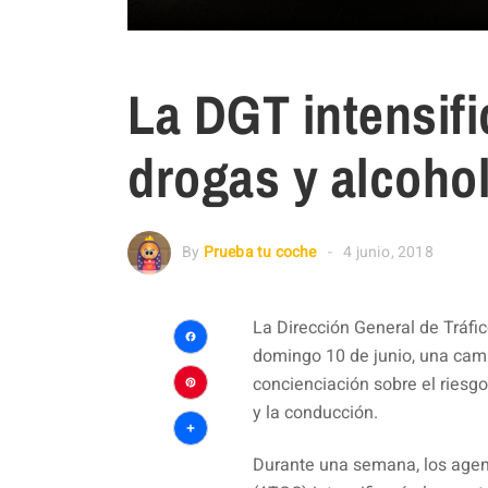
La DGT intensif
drogas y alcoho
By
Prueba tu coche
4 junio, 2018
La Dirección General de Tráf
domingo 10 de junio, una campa
Facebook
concienciación sobre el riesg
Pinterest
y la conducción.
Compartir
Durante una semana, los agent