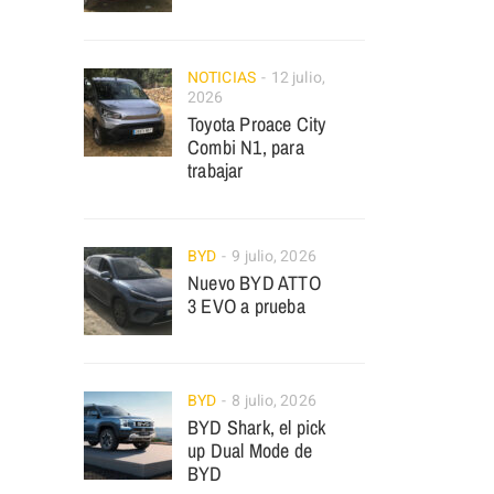
NOTICIAS
12 julio,
2026
Toyota Proace City
Combi N1, para
trabajar
BYD
9 julio, 2026
Nuevo BYD ATTO
3 EVO a prueba
BYD
8 julio, 2026
BYD Shark, el pick
up Dual Mode de
BYD