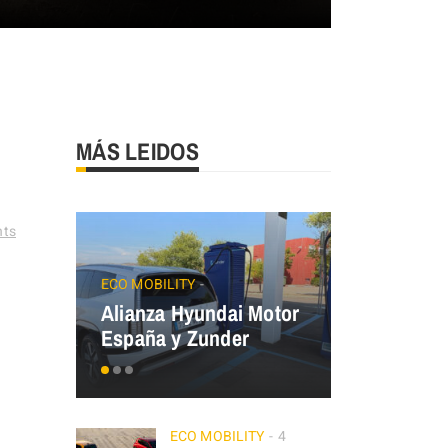
MÁS LEIDOS
ts
JAECOO
Precios
ECO MOBILITY
Alianza Hyundai Motor
OMODA&J
España y Zunder
el Plan Au
ECO MOBILITY
4