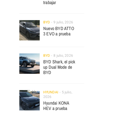
trabajar
BYD
9 julio, 2026
Nuevo BYD ATTO
3 EVO a prueba
BYD
8 julio, 2026
BYD Shark, el pick
up Dual Mode de
BYD
HYUNDAI
5 julio,
2026
Hyundai KONA
HEV a prueba