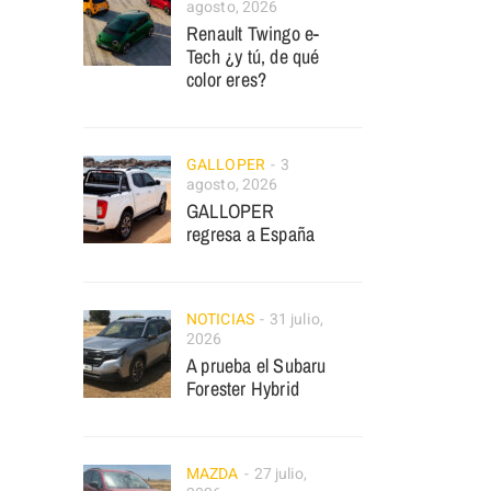
agosto, 2026
Renault Twingo e-
Tech ¿y tú, de qué
color eres?
GALLOPER
3
agosto, 2026
GALLOPER
regresa a España
NOTICIAS
31 julio,
2026
A prueba el Subaru
Forester Hybrid
MAZDA
27 julio,