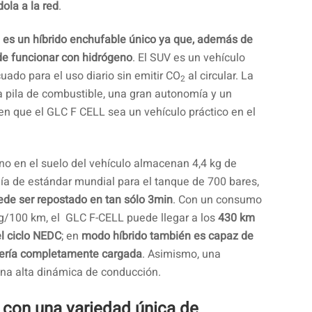
ola a la red
.
es un híbrido enchufable único ya que, además de
de funcionar con hidrógeno
. El SUV es un vehículo
ado para el uso diario sin emitir CO
al circular. La
2
 la pila de combustible, una gran autonomía y un
en que el GLC F CELL sea un vehículo práctico en el
no en el suelo del vehículo almacenan 4,4 kg de
ía de estándar mundial para el tanque de 700 bares,
ede ser repostado en tan sólo 3min
. Con un consumo
kg/100 km, el GLC F-CELL puede llegar a los
430 km
l ciclo NEDC
; en
modo híbrido también es capaz de
atería completamente cargada
. Asimismo, una
na alta dinámica de conducción.
a con una variedad única de