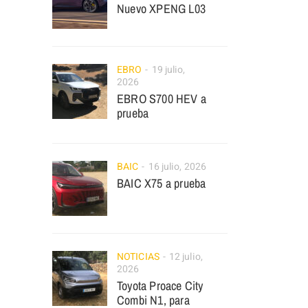
Nuevo XPENG L03
EBRO
19 julio,
2026
EBRO S700 HEV a
prueba
BAIC
16 julio, 2026
BAIC X75 a prueba
NOTICIAS
12 julio,
2026
Toyota Proace City
Combi N1, para