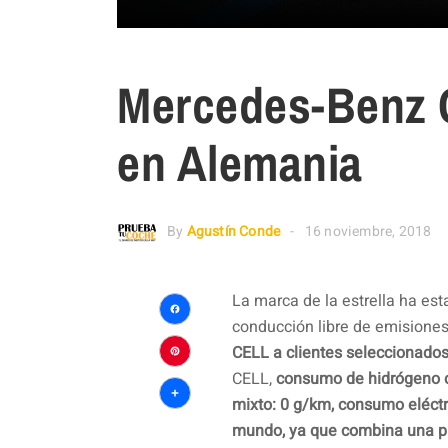
Mercedes-Benz 
en Alemania
By
Agustín Conde
16 noviembre, 2018
La marca de la estrella ha est
conducción libre de emisiones
Facebook
CELL a clientes seleccionado
Pinterest
CELL,
consumo de hidrógeno c
mixto: 0 g/km, consumo eléctr
Compartir
mundo, ya que combina una pil