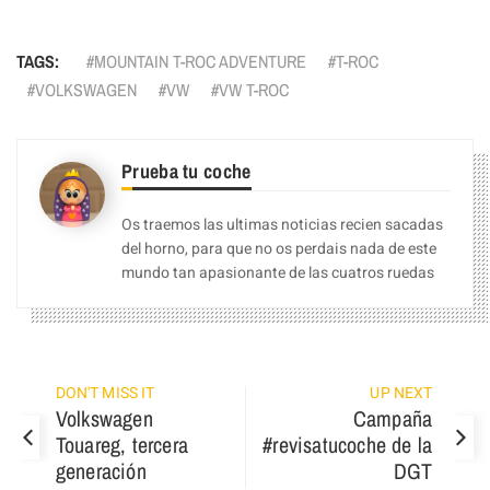
TAGS:
MOUNTAIN T-ROC ADVENTURE
T-ROC
VOLKSWAGEN
VW
VW T-ROC
Prueba tu coche
Os traemos las ultimas noticias recien sacadas
del horno, para que no os perdais nada de este
mundo tan apasionante de las cuatros ruedas
DON'T MISS IT
UP NEXT
Volkswagen
Campaña
Touareg, tercera
#revisatucoche de la
generación
DGT