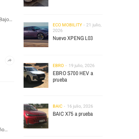
 Bajo…
ECO MOBILITY
21 julio,
2026
Nuevo XPENG L03
EBRO
19 julio, 2026
EBRO S700 HEV a
prueba
BAIC
16 julio, 2026
BAIC X75 a prueba
eño…