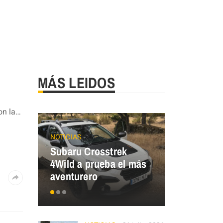
MÁS LEIDOS
on la…
NOTICIAS
ECO MOBILIT
Subaru Crosstrek
Renault T
4Wild a prueba el más
¿y tú, de 
aventurero
eres?