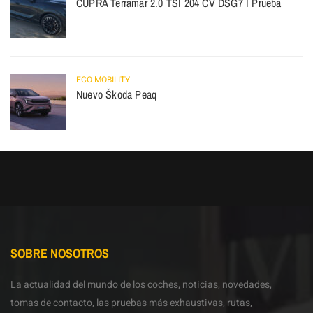
CUPRA Terramar 2.0 TSI 204 CV DSG7 I Prueba
ECO MOBILITY
Nuevo Škoda Peaq
SOBRE NOSOTROS
La actualidad del mundo de los coches, noticias, novedades,
tomas de contacto, las pruebas más exhaustivas, rutas,