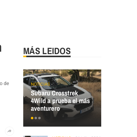
n
MÁS LEIDOS
lo de
NOTICIAS
ECO MOBILIT
Subaru Crosstrek
Renault T
4Wild a prueba el más
¿y tú, de 
aventurero
eres?