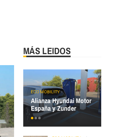
MÁS LEIDOS
JAECOO
Precios
ECO MOBILITY
Alianza Hyundai Motor
OMODA&J
España y Zunder
el Plan Au