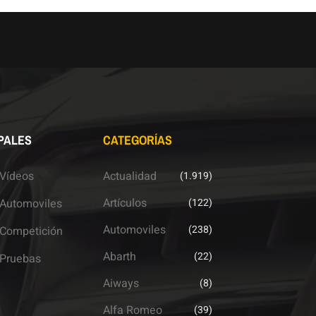
PALES
CATEGORÍAS
Vídeos
Actualidad
(1.919)
Artículos
Automoviles
(122)
Automoviles
(238)
Competición
Abarth
(22)
Pruebas
Aiways
(8)
Alfa Romeo
(39)