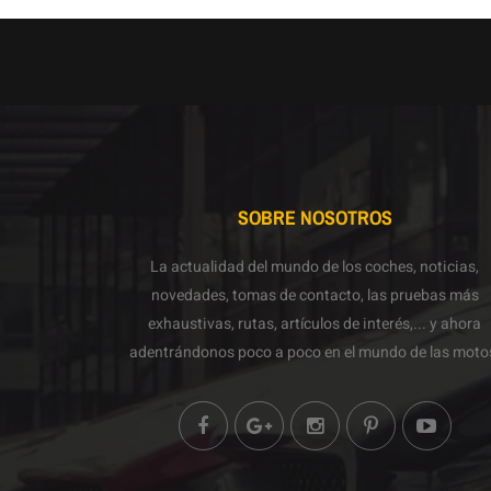
SOBRE NOSOTROS
La actualidad del mundo de los coches, noticias,
novedades, tomas de contacto, las pruebas más
exhaustivas, rutas, artículos de interés,... y ahora
adentrándonos poco a poco en el mundo de las moto