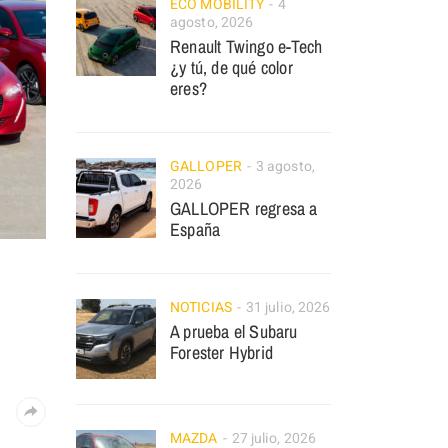
ECO MOBILITY
4
agosto, 2026
Renault Twingo e-Tech
¿y tú, de qué color
eres?
GALLOPER
3 agosto,
2026
GALLOPER regresa a
España
NOTICIAS
31 julio, 2026
A prueba el Subaru
Forester Hybrid
MAZDA
27 julio, 2026