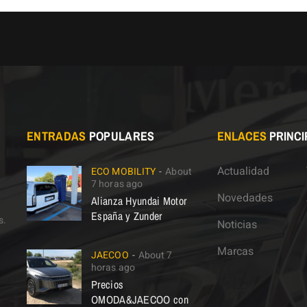
ENTRADAS
POPULARES
ENLACES
PRINCI
Actualidad
ECO MOBILITY
About
7 horas ago
Novedades
Alianza Hyundai Motor
España y Zunder
s.
Noticias
Marcas
JAECOO
About 7
horas ago
Precios
OMODA&JAECOO con