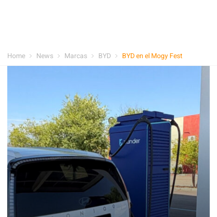
Home
News
Marcas
BYD
BYD en el Mogy Fest