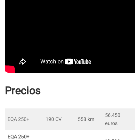
Precios
56.450
EQA 250+
190 CV
558 km
euros
EQA 250+