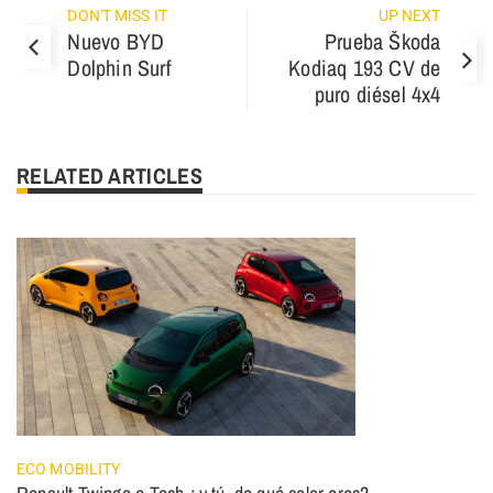
DON'T MISS IT
UP NEXT
Nuevo BYD
Prueba Škoda
Dolphin Surf
Kodiaq 193 CV de
puro diésel 4x4
RELATED ARTICLES
ECO MOBILITY