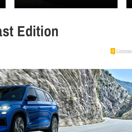
st Edition
0
Commen