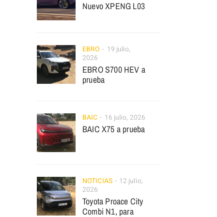
Nuevo XPENG L03
EBRO
19 julio,
2026
EBRO S700 HEV a
prueba
BAIC
16 julio, 2026
BAIC X75 a prueba
NOTICIAS
12 julio,
2026
Toyota Proace City
Combi N1, para