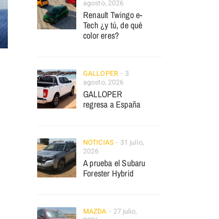
agosto, 2026
Renault Twingo e-
Tech ¿y tú, de qué
color eres?
GALLOPER
3
agosto, 2026
GALLOPER
regresa a España
NOTICIAS
31 julio,
2026
A prueba el Subaru
Forester Hybrid
MAZDA
27 julio,