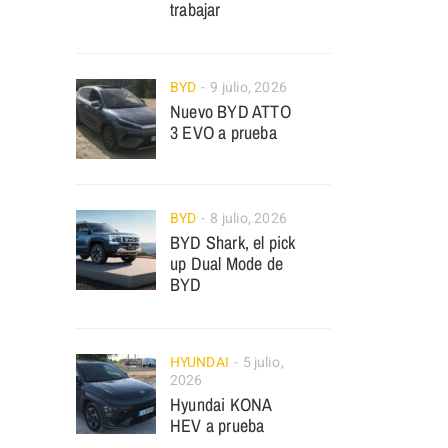
trabajar
BYD
9 julio, 2026
Nuevo BYD ATTO
3 EVO a prueba
BYD
8 julio, 2026
BYD Shark, el pick
up Dual Mode de
BYD
HYUNDAI
5 julio,
2026
Hyundai KONA
HEV a prueba