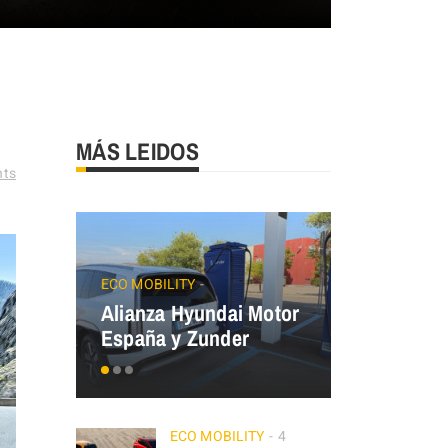
MÁS LEIDOS
ts
JAECOO
Precios
ECO MOBILITY
Alianza Hyundai Motor
OMODA&J
España y Zunder
el Plan Au
ECO MOBILITY
4