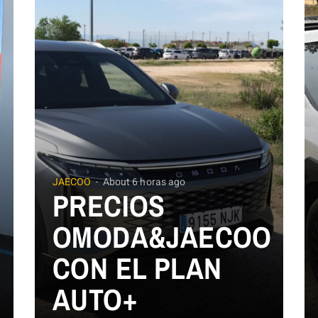
JAECOO
About 6 horas ago
PRECIOS
OMODA&JAECOO
CON EL PLAN
AUTO+