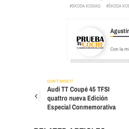
SKODA KODIAQ
ŠKODA KOD
Agustí
Con la m
DON'T MISS IT
Audi TT Coupé 45 TFSI
quattro nueva Edición
Especial Conmemorativa