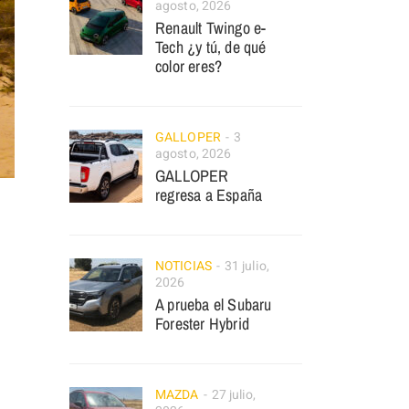
agosto, 2026
Renault Twingo e-
Tech ¿y tú, de qué
color eres?
GALLOPER
3
agosto, 2026
GALLOPER
regresa a España
NOTICIAS
31 julio,
2026
A prueba el Subaru
Forester Hybrid
MAZDA
27 julio,