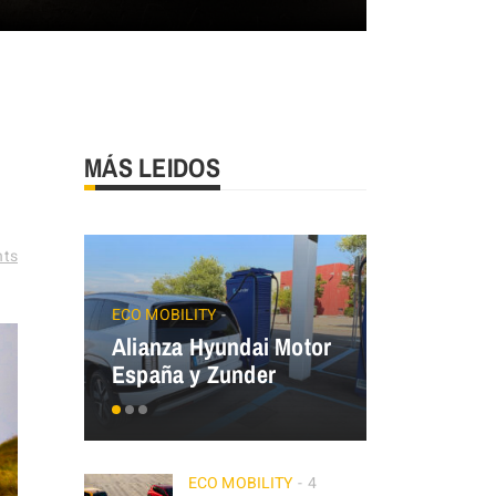
MÁS LEIDOS
ts
JAECOO
Precios
ECO MOBILITY
Alianza Hyundai Motor
OMODA&J
España y Zunder
el Plan Au
ECO MOBILITY
4