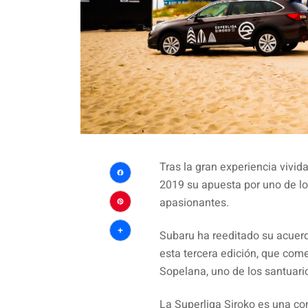
Tras la gran experiencia vivi
2019 su apuesta por uno de lo
Facebook
apasionantes.
Pinterest
Subaru ha reeditado su acuerd
Compartir
esta tercera edición, que com
Sopelana, uno de los santuario
La Superliga Siroko es una co