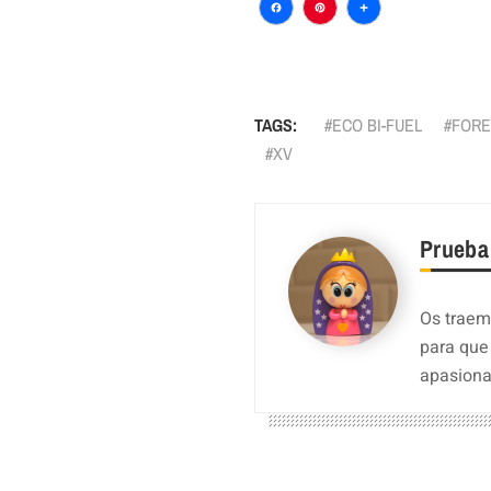
Facebook
Pinterest
Comparti
TAGS:
ECO BI-FUEL
FORE
XV
Prueba
Os traemo
para que
apasiona