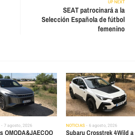
UP NEXT
SEAT patrocinará a la
Selección Española de fútbol
femenino
7 agosto, 2026
NOTICIAS
6 agosto, 2026
ios OMODA&JAECOO
Subaru Crosstrek 4Wild a