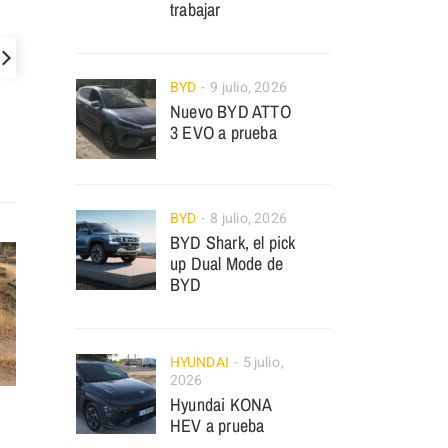
trabajar
BYD
9 julio, 2026
Nuevo BYD ATTO
3 EVO a prueba
BYD
8 julio, 2026
BYD Shark, el pick
up Dual Mode de
BYD
HYUNDAI
5 julio,
2026
Hyundai KONA
HEV a prueba