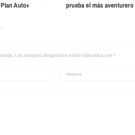
 Plan Auto+
prueba el más aventurero
.
licada.
Los campos obligatorios están marcados con
*