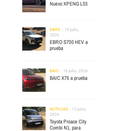
Nuevo XPENG L03
EBRO
19 julio,
2026
EBRO S700 HEV a
prueba
BAIC
16 julio, 2026
BAIC X75 a prueba
NOTICIAS
12 julio,
2026
Toyota Proace City
Combi N1, para