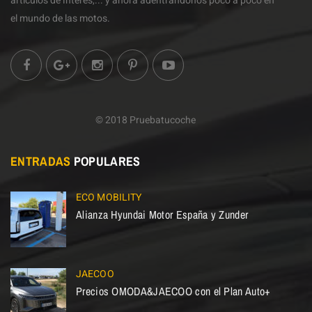
artículos de interés,... y ahora adentrándonos poco a poco en
el mundo de las motos.
© 2018 Pruebatucoche
ENTRADAS
POPULARES
ECO MOBILITY
Alianza Hyundai Motor España y Zunder
JAECOO
Precios OMODA&JAECOO con el Plan Auto+