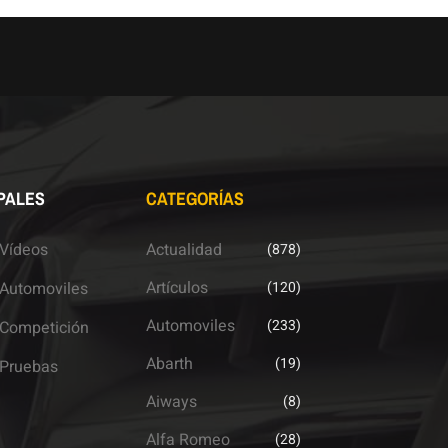
PALES
CATEGORÍAS
Vídeos
Actualidad
(878)
Artículos
Automoviles
(120)
Automoviles
(233)
Competición
Abarth
(19)
Pruebas
Aiways
(8)
Alfa Romeo
(28)