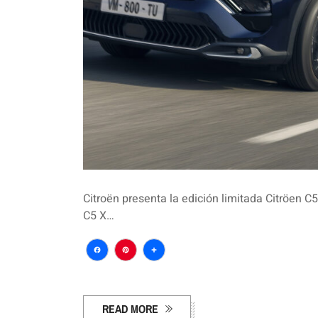
Citroën presenta la edición limitada Citröen 
C5 X…
Facebook
Pinterest
Compartir
READ MORE