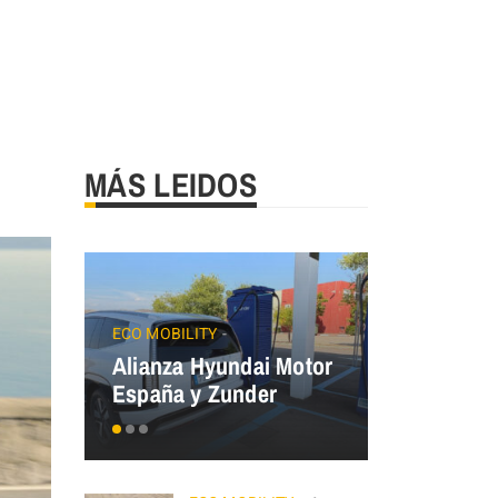
MÁS LEIDOS
JAECOO
Precios
ECO MOBILITY
Alianza Hyundai Motor
OMODA&J
España y Zunder
el Plan Au