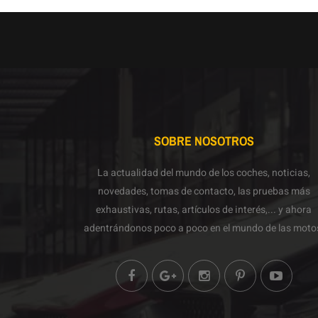
SOBRE NOSOTROS
La actualidad del mundo de los coches, noticias,
novedades, tomas de contacto, las pruebas más
exhaustivas, rutas, artículos de interés,... y ahora
adentrándonos poco a poco en el mundo de las moto