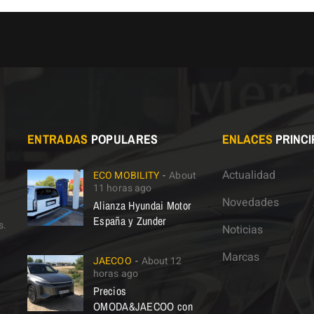
ENTRADAS
POPULARES
ENLACES
PRINCI
Actualidad
ECO MOBILITY
About
11 horas ago
Novedades
Alianza Hyundai Motor
España y Zunder
s.
Noticias
Marcas
JAECOO
About 12
horas ago
Precios
OMODA&JAECOO con