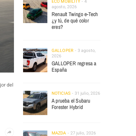
ECO MOBILITY
4
agosto, 2026
Renault Twingo e-Tech
¿y tú, de qué color
eres?
GALLOPER
3 agosto,
2026
GALLOPER regresa a
España
jor del
NOTICIAS
31 julio, 2026
A prueba el Subaru
Forester Hybrid
MAZDA
27 julio, 2026