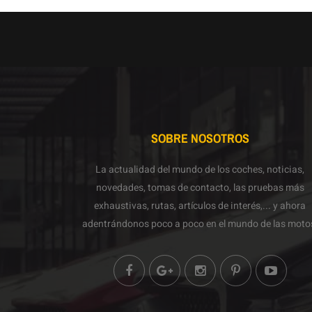
SOBRE NOSOTROS
La actualidad del mundo de los coches, noticias,
novedades, tomas de contacto, las pruebas más
exhaustivas, rutas, artículos de interés,... y ahora
adentrándonos poco a poco en el mundo de las moto