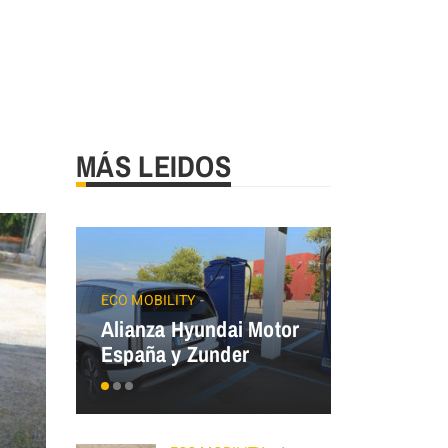
MÁS LEIDOS
JAECOO
Precios
ECO MOBILITY
Alianza Hyundai Motor
OMODA&J
España y Zunder
el Plan Au