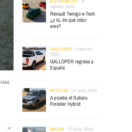
ECO MOBILITY
4
agosto, 2026
Renault Twingo e-Tech
¿y tú, de qué color
eres?
GALLOPER
3 agosto,
2026
GALLOPER regresa a
España
ADAM,
NOTICIAS
31 julio, 2026
A prueba el Subaru
Forester Hybrid
MAZDA
27 julio, 2026