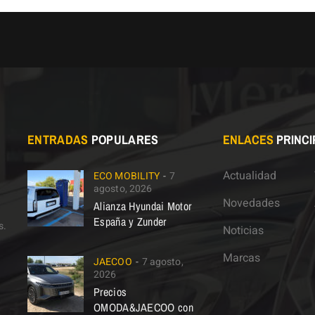
ENTRADAS
POPULARES
ENLACES
PRINCI
Actualidad
ECO MOBILITY
7
agosto, 2026
Novedades
Alianza Hyundai Motor
España y Zunder
s.
Noticias
Marcas
JAECOO
7 agosto,
2026
Precios
OMODA&JAECOO con