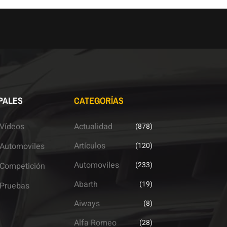
PALES
CATEGORÍAS
Vídeos
Actualidad
(878)
Artículos
Automoviles
(120)
Automoviles
(233)
Competición
Abarth
(19)
Pruebas
Aiways
(8)
Alfa Romeo
(28)