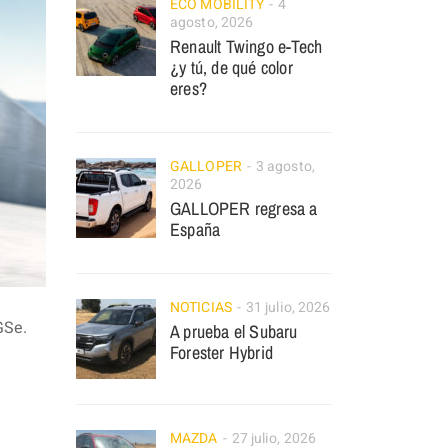
ECO MOBILITY
4
agosto, 2026
Renault Twingo e-Tech
¿y tú, de qué color
eres?
GALLOPER
3 agosto,
2026
GALLOPER regresa a
España
NOTICIAS
31 julio, 2026
GSe.
A prueba el Subaru
Forester Hybrid
MAZDA
27 julio, 2026