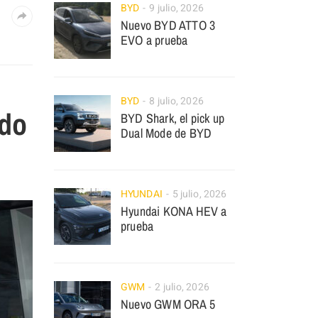
BYD
9 julio, 2026
Nuevo BYD ATTO 3
EVO a prueba
BYD
8 julio, 2026
ado
BYD Shark, el pick up
Dual Mode de BYD
HYUNDAI
5 julio, 2026
Hyundai KONA HEV a
prueba
GWM
2 julio, 2026
Nuevo GWM ORA 5