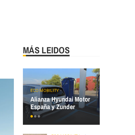
MÁS LEIDOS
JAECOO
Precios
ECO MOBILITY
Alianza Hyundai Motor
OMODA&J
España y Zunder
el Plan Au