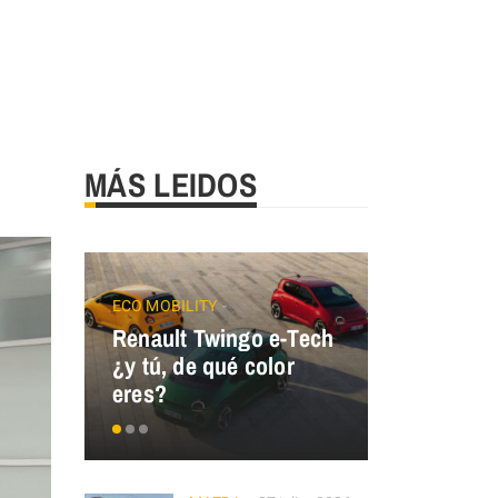
MÁS LEIDOS
ECO MOBILITY
Renault Twingo e-Tech
GALLOPER
¿y tú, de qué color
GALLOPER
eres?
España