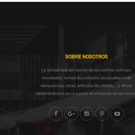
SOBRE NOSOTROS
La actualidad del mundo de los coches, noticias,
novedades, tomas de contacto, las pruebas más
exhaustivas, rutas, artículos de interés,... y ahora
adentrándonos poco a poco en el mundo de las moto