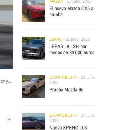
MAZDA
27 julio, 2026
El nuevo Mazda CX5 a
prueba
LEPAS
25 julio, 2026
LEPAS L8 LSH por
menos de 34.000 euros
ECO MOBILITY
23 julio,
ior y…
2026
Prueba Mazda 6e
ECO MOBILITY
21 julio,
2026
Nuevo XPENG L03