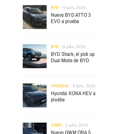
BYD
9 julio, 2026
Nuevo BYD ATTO 3
EVO a prueba
BYD
8 julio, 2026
BYD Shark, el pick up
Dual Mode de BYD
HYUNDAI
5 julio, 2026
Hyundai KONA HEV a
prueba
GWM
2 julio, 2026
Nuevo GWM ORA 5