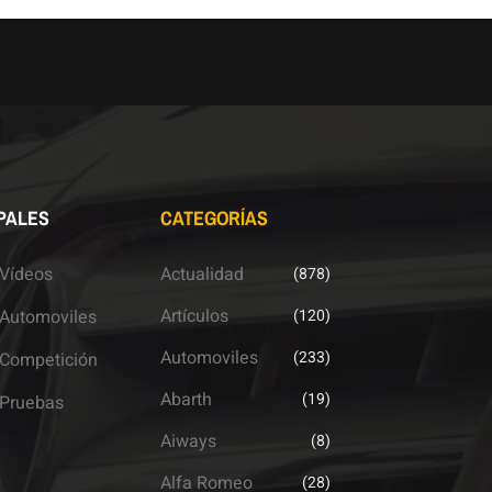
PALES
CATEGORÍAS
Vídeos
Actualidad
(878)
Artículos
Automoviles
(120)
Automoviles
(233)
Competición
Abarth
(19)
Pruebas
Aiways
(8)
Alfa Romeo
(28)