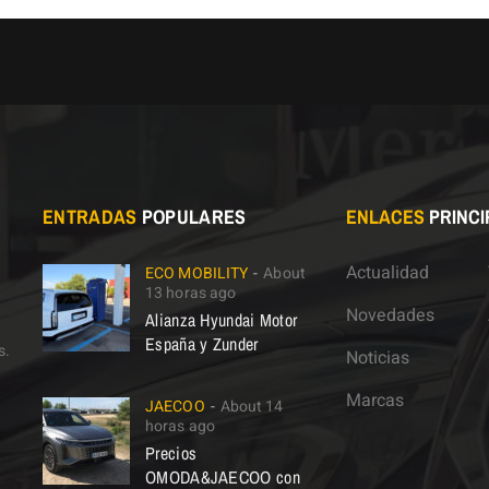
ENTRADAS
POPULARES
ENLACES
PRINCI
Actualidad
ECO MOBILITY
About
13 horas ago
Novedades
Alianza Hyundai Motor
España y Zunder
s.
Noticias
Marcas
JAECOO
About 14
horas ago
Precios
OMODA&JAECOO con