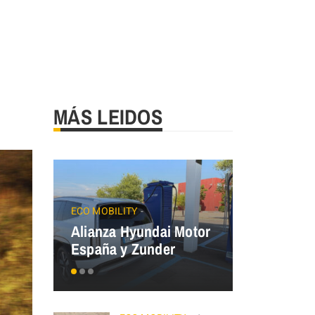
MÁS LEIDOS
JAECOO
Precios
ECO MOBILITY
Alianza Hyundai Motor
OMODA&J
España y Zunder
el Plan Au