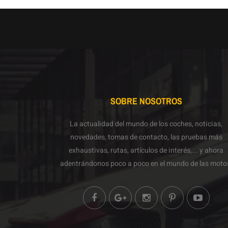
SOBRE NOSOTROS
La actualidad del mundo de los coches, noticias,
novedades, tomas de contacto, las pruebas más
exhaustivas, rutas, artículos de interés,... y ahora
adentrándonos poco a poco en el mundo de las moto