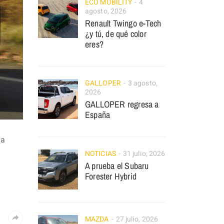
ECO MOBILITY
4
agosto, 2026
Renault Twingo e-Tech
¿y tú, de qué color
eres?
GALLOPER
3 agosto,
2026
GALLOPER regresa a
España
va
NOTICIAS
31 julio, 2026
A prueba el Subaru
Forester Hybrid
MAZDA
27 julio, 2026