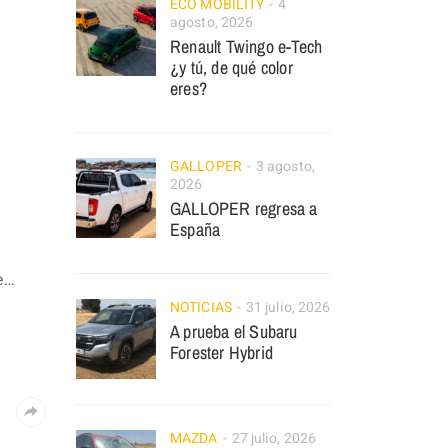
ECO MOBILITY
4
agosto, 2026
Renault Twingo e-Tech
¿y tú, de qué color
eres?
GALLOPER
3 agosto,
2026
GALLOPER regresa a
España
te…
NOTICIAS
31 julio, 2026
A prueba el Subaru
Forester Hybrid
MAZDA
27 julio, 2026