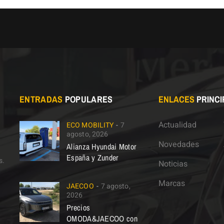
ENTRADAS
POPULARES
ENLACES
PRINCI
Actualidad
ECO MOBILITY
7
agosto, 2026
Novedades
Alianza Hyundai Motor
España y Zunder
s.
Noticias
Marcas
JAECOO
7 agosto,
2026
Precios
OMODA&JAECOO con