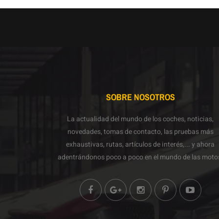
SOBRE NOSOTROS
La actualidad del mundo de los coches, noticias,
novedades, tomas de contacto, las pruebas más
exhaustivas, rutas, artículos de interés,... y ahora
adentrándonos poco a poco en el mundo de las moto