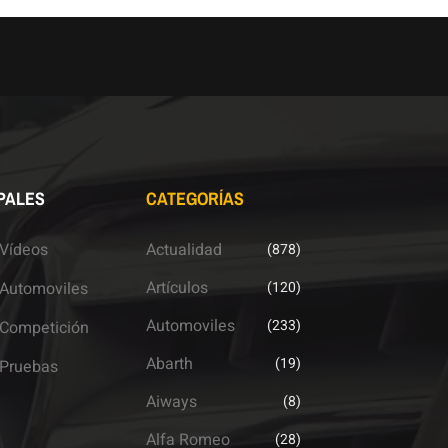
PALES
CATEGORÍAS
Vídeos
Actualidad
(878)
Artículos
Automoviles
(120)
Automoviles
(233)
Competición
Abarth
(19)
Pruebas
Aiways
(8)
Alfa Romeo
(28)