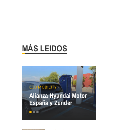
MÁS LEIDOS
JAECOO
Precios
ECO MOBILITY
Alianza Hyundai Motor
OMODA&J
España y Zunder
el Plan Au