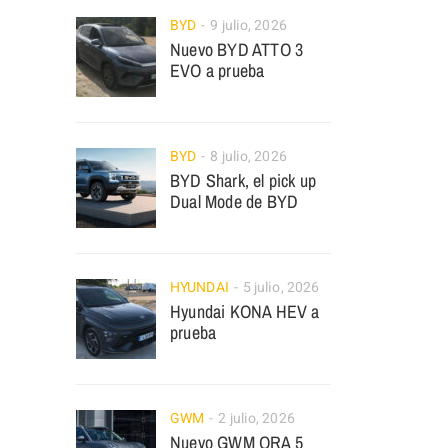
BYD
9 julio, 2026
Nuevo BYD ATTO 3
EVO a prueba
BYD
8 julio, 2026
BYD Shark, el pick up
Dual Mode de BYD
HYUNDAI
5 julio, 2026
Hyundai KONA HEV a
prueba
GWM
2 julio, 2026
Nuevo GWM ORA 5