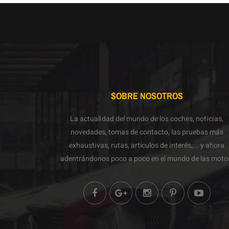
SOBRE NOSOTROS
La actualidad del mundo de los coches, noticias,
novedades, tomas de contacto, las pruebas más
exhaustivas, rutas, artículos de interés,... y ahora
adentrándonos poco a poco en el mundo de las moto