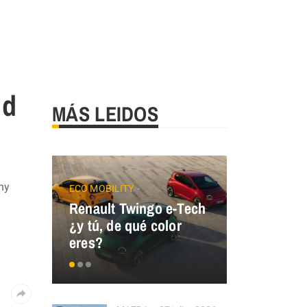
nd
MÁS LEIDOS
hy
ECO MOBILITY
Renault Twingo e-Tech
GALLOPER
¿y tú, de qué color
GALLOPER
eres?
España