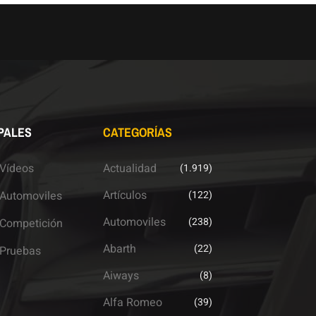
PALES
CATEGORÍAS
Vídeos
Actualidad
(1.919)
Artículos
Automoviles
(122)
Automoviles
(238)
Competición
Abarth
(22)
Pruebas
Aiways
(8)
Alfa Romeo
(39)