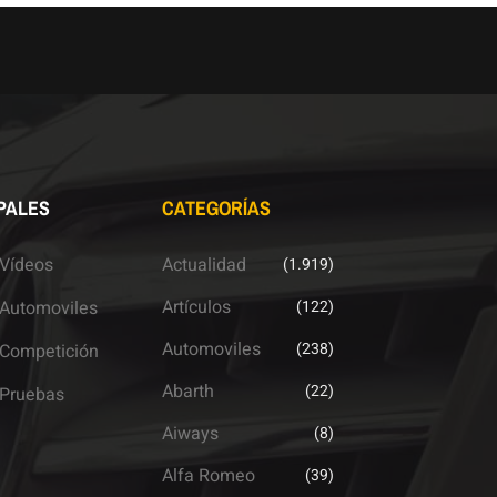
PALES
CATEGORÍAS
Vídeos
Actualidad
(1.919)
Artículos
Automoviles
(122)
Automoviles
(238)
Competición
Abarth
(22)
Pruebas
Aiways
(8)
Alfa Romeo
(39)