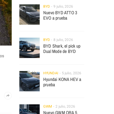
BYD
9 julio, 2026
Nuevo BYD ATTO 3
EVO a prueba
BYD
8 julio, 2026
BYD Shark, el pick up
Dual Mode de BYD
los
HYUNDAI
5 julio, 2026
Hyundai KONA HEV a
prueba
GWM
2 julio, 2026
Nuevo GWM ORA 5