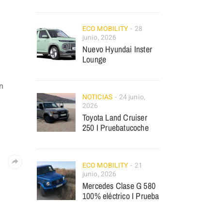
ECO MOBILITY
28
junio, 2026
Nuevo Hyundai Inster
Lounge
n
NOTICIAS
24 junio,
2026
Toyota Land Cruiser
250 I Pruebatucoche
ECO MOBILITY
21
junio, 2026
Mercedes Clase G 580
100% eléctrico I Prueba