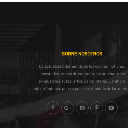
SOBRE NOSOTROS
La actualidad del mundo de los coches, noticias,
novedades, tomas de contacto, las pruebas más
exhaustivas, rutas, artículos de interés,... y ahora
adentrándonos poco a poco en el mundo de las moto