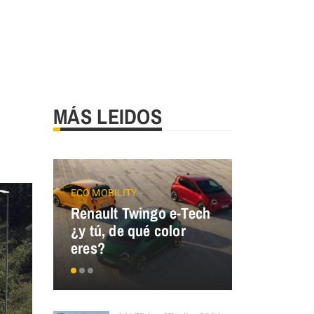
MÁS LEIDOS
ECO MOBILITY
Renault Twingo e-Tech
GALLOPER
¿y tú, de qué color
GALLOPER
eres?
España