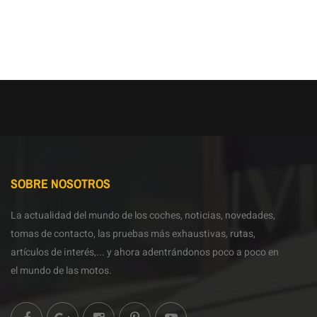
SOBRE NOSOTROS
La actualidad del mundo de los coches, noticias, novedades,
tomas de contacto, las pruebas más exhaustivas, rutas,
artículos de interés,... y ahora adentrándonos poco a poco en
el mundo de las motos.