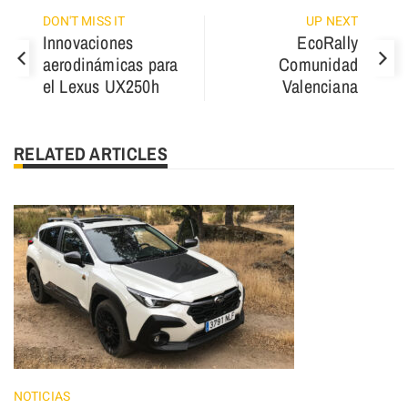
DON'T MISS IT
UP NEXT
Innovaciones
EcoRally
aerodinámicas para
Comunidad
el Lexus UX250h
Valenciana
RELATED ARTICLES
NOTICIAS