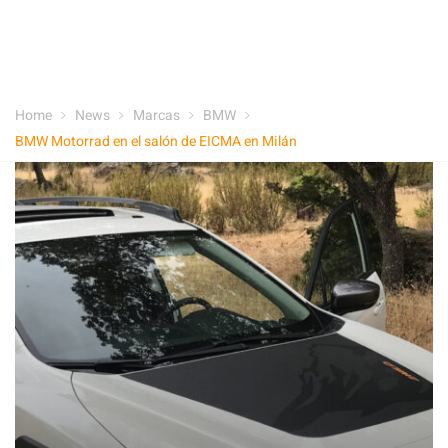
Home
News
Marcas
BMW
BMW Motorrad en el salón de EICMA en Milán