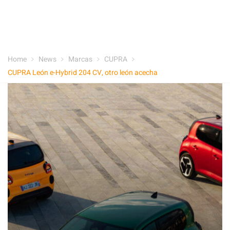
Home
News
Marcas
CUPRA
CUPRA León e-Hybrid 204 CV, otro león acecha