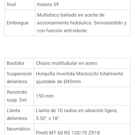
final
trasera 39
Multidisco bañado en aceite de
Embrague
accionamiento hidráulico. Servoasistido y
con función anti-rebote.
Bastidor
Chasis multitubular en acero
Suspensión
Horquilla invertida Marzocchi totalmente
delantera
ajustable de Ø45mm
Recorrido
150 mm
susp. Del.
Llanta
Llanta de 10 radios en aleación ligera,
delantera
3.50″ x 18″
Neumático
Pirelli MT 60 RS 120/70 ZR18