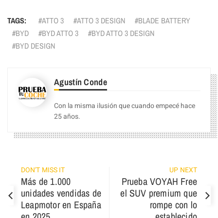
TAGS:
ATTO 3
ATTO 3 DESIGN
BLADE BATTERY
BYD
BYD ATTO 3
BYD ATTO 3 DESIGN
BYD DESIGN
Agustín Conde
Con la misma ilusión que cuando empecé hace
25 años.
DON'T MISS IT
UP NEXT
Más de 1.000
Prueba VOYAH Free
unidades vendidas de
el SUV premium que
Leapmotor en España
rompe con lo
en 2025
establecido