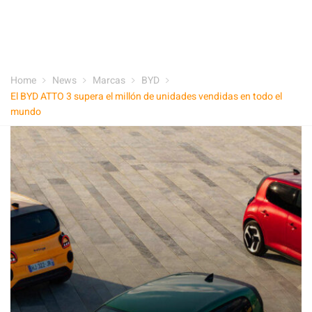
Home
News
Marcas
BYD
El BYD ATTO 3 supera el millón de unidades vendidas en todo el
mundo