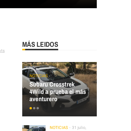
MÁS LEIDOS
ts
NOTICIAS
ECO MOBILIT
Subaru Crosstrek
Renault T
4Wild a prueba el más
¿y tú, de 
aventurero
eres?
NOTICIAS
31 julio,