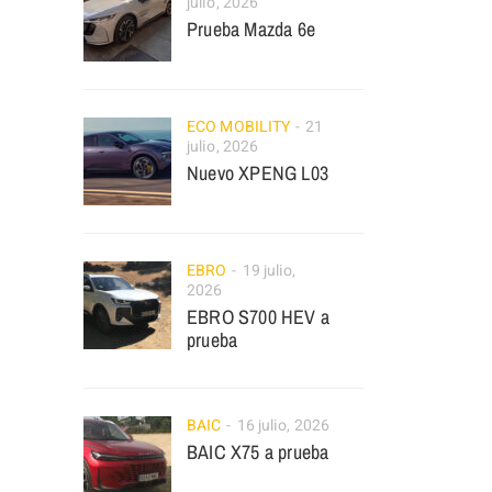
julio, 2026
Prueba Mazda 6e
ECO MOBILITY
21
julio, 2026
Nuevo XPENG L03
EBRO
19 julio,
2026
EBRO S700 HEV a
prueba
BAIC
16 julio, 2026
BAIC X75 a prueba