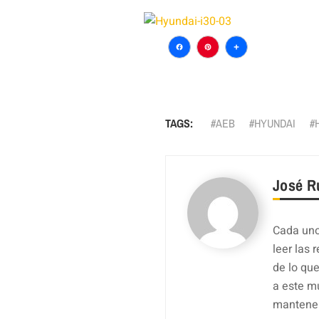
Facebook
Pinterest
Comparti
TAGS:
AEB
HYUNDAI
José R
Cada uno
leer las 
de lo qu
a este m
mantener