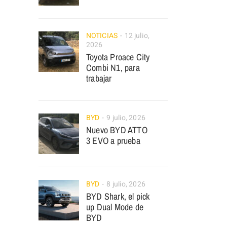
NOTICIAS
12 julio,
2026
Toyota Proace City
Combi N1, para
trabajar
BYD
9 julio, 2026
Nuevo BYD ATTO
3 EVO a prueba
BYD
8 julio, 2026
BYD Shark, el pick
up Dual Mode de
BYD