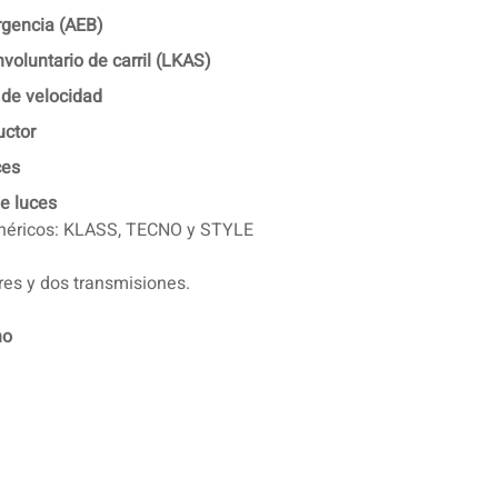
gencia (AEB)
voluntario de carril (LKAS)
r de velocidad
uctor
ces
e luces
enéricos: KLASS, TECNO y STYLE
es y dos transmisiones.
no