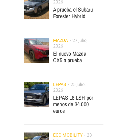
2026
A prueba el Subaru
Forester Hybrid
MAZDA
27 julio,
2026
El nuevo Mazda
CX5 a prueba
LEPAS
25 julio,
2026
LEPAS L8 LSH por
menos de 34.000
euros
ECO MOBILITY
23