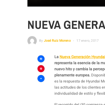
NUEVA GENERAC
By
José Ruiz Moreno
17 enero, 2017
La
Nueva Generación Hyundai
representa la esencia de la m
Facebook
nuevo hito y cambia la percep
Pinterest
plenamente europea.
Disponib
es la respuesta de Hyundai Mo
Compartir
las actitudes de los clientes 
individualidad de estilo y flexi
El recorrido del i30 comienz