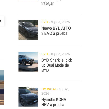
trabajar
BYD
9 julio, 2026
Nuevo BYD ATTO
3 EVO a prueba
BYD
8 julio, 2026
BYD Shark, el pick
up Dual Mode de
BYD
HYUNDAI
5 julio,
2026
Hyundai KONA
HEV a prueba