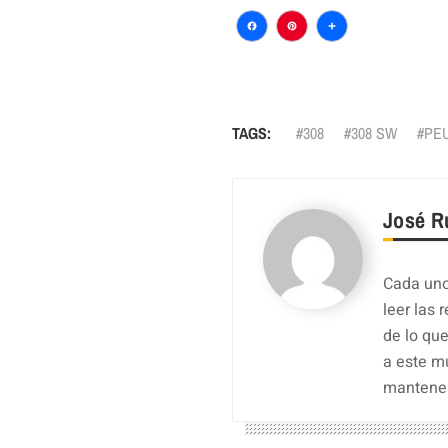
Facebook
Pinterest
Comparti
TAGS:
308
308 SW
PE
José R
Cada uno
leer las 
de lo qu
a este m
mantener