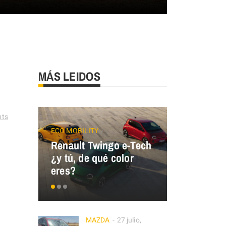
MÁS LEIDOS
ts
ECO MOBILITY
Renault Twingo e-Tech
GALLOPER
¿y tú, de qué color
GALLOPER
eres?
España
MAZDA
27 julio,