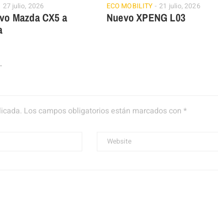
27 julio, 2026
ECO MOBILITY
21 julio, 2026
evo Mazda CX5 a
Nuevo XPENG L03
a
.
licada.
Los campos obligatorios están marcados con
*