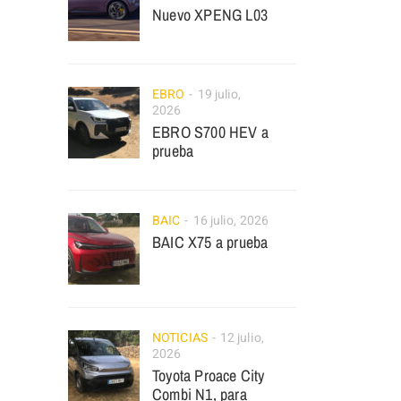
Nuevo XPENG L03
EBRO
19 julio,
2026
EBRO S700 HEV a
prueba
BAIC
16 julio, 2026
BAIC X75 a prueba
NOTICIAS
12 julio,
2026
Toyota Proace City
Combi N1, para