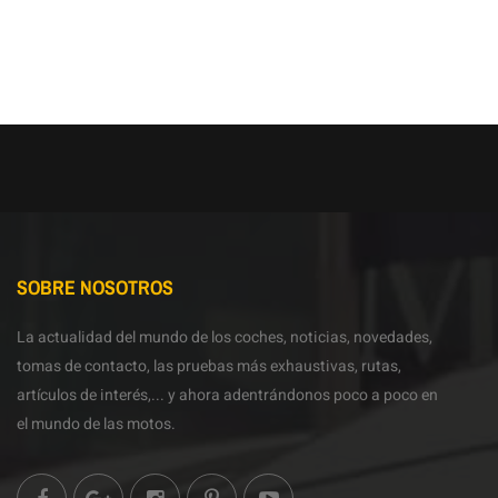
SOBRE NOSOTROS
La actualidad del mundo de los coches, noticias, novedades,
tomas de contacto, las pruebas más exhaustivas, rutas,
artículos de interés,... y ahora adentrándonos poco a poco en
el mundo de las motos.