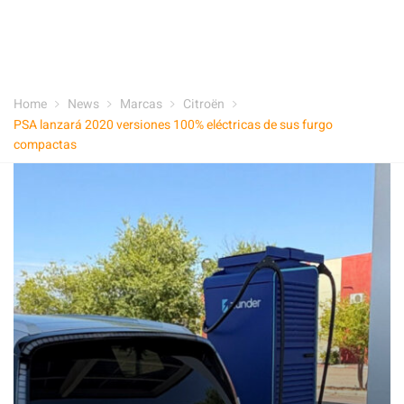
Home
News
Marcas
Citroën
PSA lanzará 2020 versiones 100% eléctricas de sus furgo
compactas