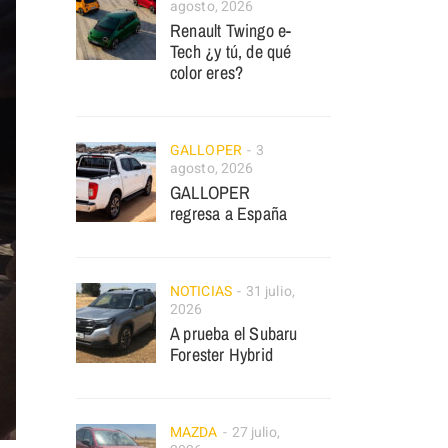
agosto, 2026
Renault Twingo e-
Tech ¿y tú, de qué
color eres?
GALLOPER
3
agosto, 2026
GALLOPER
regresa a España
NOTICIAS
31 julio,
2026
A prueba el Subaru
Forester Hybrid
MAZDA
27 julio,