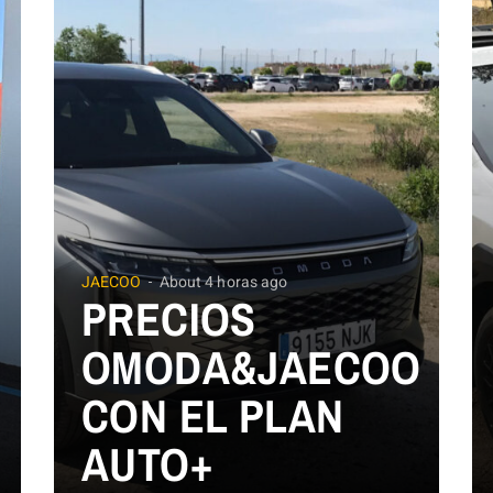
JAECOO
About 4 horas ago
PRECIOS
OMODA&JAECOO
CON EL PLAN
AUTO+