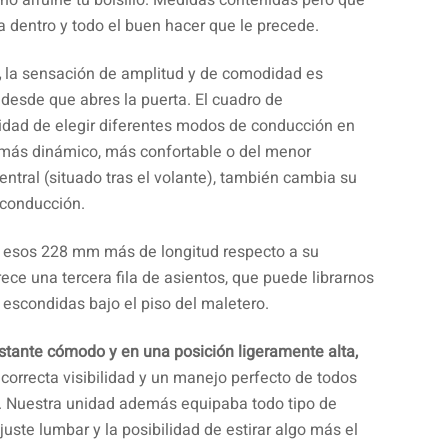
no arruine tú bolsillo. Medidas contenidas pero que
a dentro y todo el buen hacer que le precede.
,
la sensación de amplitud y de comodidad es
a desde que abres la puerta. El cuadro de
lidad de elegir diferentes modos de conducción en
más dinámico, más confortable o del menor
tral (situado tras el volante), también cambia su
 conducción.
n esos 228 mm más de longitud respecto a su
ce una tercera fila de asientos, que puede librarnos
escondidas bajo el piso del maletero.
astante cómodo y en una posición ligeramente alta,
orrecta visibilidad y un manejo perfecto de todos
o. Nuestra unidad además equipaba todo tipo de
juste lumbar y la posibilidad de estirar algo más el