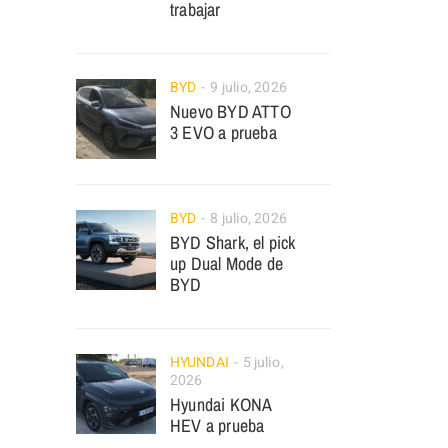
trabajar
BYD
9 julio, 2026
Nuevo BYD ATTO
3 EVO a prueba
BYD
8 julio, 2026
BYD Shark, el pick
up Dual Mode de
BYD
HYUNDAI
5 julio,
2026
Hyundai KONA
HEV a prueba