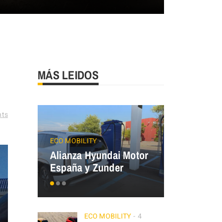
MÁS LEIDOS
ts
JAECOO
Precios
ECO MOBILITY
Alianza Hyundai Motor
OMODA&J
España y Zunder
el Plan Au
ECO MOBILITY
4