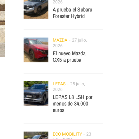
2026
A prueba el Subaru
Forester Hybrid
MAZDA
27 julio,
2026
El nuevo Mazda
CX5 a prueba
LEPAS
25 julio,
2026
LEPAS L8 LSH por
menos de 34.000
euros
ECO MOBILITY
23