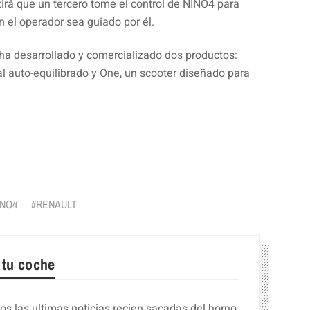
tirá que un tercero tome el control de NINO4 para
n el operador sea guiado por él.
ha desarrollado y comercializado dos productos:
al auto-equilibrado y One, un scooter diseñado para
r
INO4
RENAULT
 tu coche
s las ultimas noticias recien sacadas del horno,