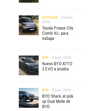
NOTICIAS
12 julio,
2026
Toyota Proace City
Combi N1, para
trabajar
BYD
9 julio, 2026
Nuevo BYD ATTO
3 EVO a prueba
BYD
8 julio, 2026
BYD Shark, el pick
up Dual Mode de
BYD