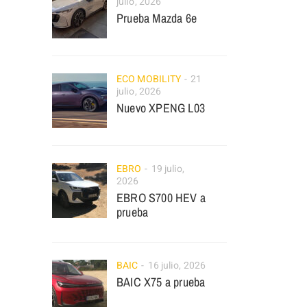
julio, 2026
Prueba Mazda 6e
ECO MOBILITY
21
julio, 2026
Nuevo XPENG L03
EBRO
19 julio,
2026
EBRO S700 HEV a
prueba
BAIC
16 julio, 2026
BAIC X75 a prueba