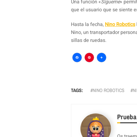
Una función «
Sígueme
» permi
que el usuario que se siente e
Hasta la fecha,
Nino Robotics
Nino, un transportador person
sillas de ruedas.
Facebook
Pinterest
Comparti
TAGS:
NINO ROBOTICS
N
Prueba
Os traemo