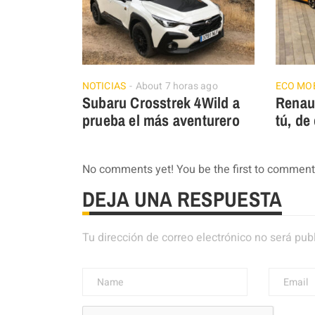
NOTICIAS
About 7 horas ago
ECO MOB
Subaru Crosstrek 4Wild a
Renau
prueba el más aventurero
tú, de
No comments yet! You be the first to comment
DEJA UNA RESPUESTA
Tu dirección de correo electrónico no será pub