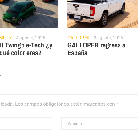
ILITY
4 agosto, 2026
GALLOPER
3 agosto, 2026
lt Twingo e-Tech ¿y
GALLOPER regresa a
 qué color eres?
España
.
licada.
Los campos obligatorios están marcados con
*