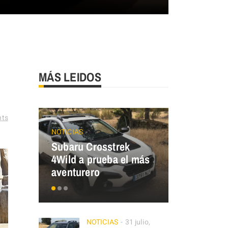
MÁS LEIDOS
ts
NOTICIAS
ECO MOBILIT
Subaru Crosstrek
Renault T
4Wild a prueba el más
¿y tú, de 
aventurero
eres?
NOTICIAS
31 julio,