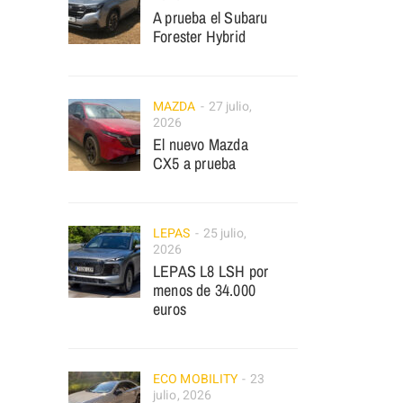
A prueba el Subaru
Forester Hybrid
MAZDA
27 julio,
2026
El nuevo Mazda
CX5 a prueba
LEPAS
25 julio,
2026
LEPAS L8 LSH por
menos de 34.000
euros
ECO MOBILITY
23
julio, 2026