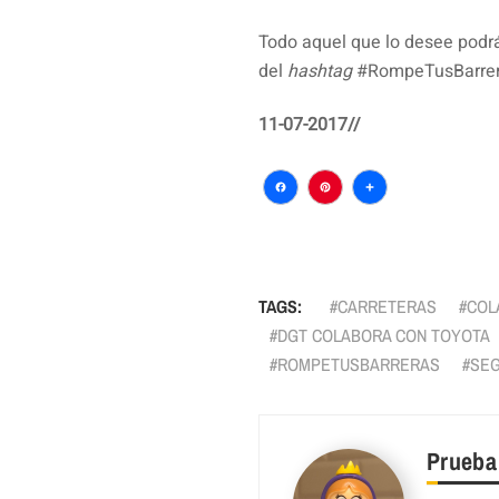
Todo aquel que lo desee podrá 
del
hashtag
#RompeTusBarrer
11-07-2017//
Facebook
Pinterest
Comparti
TAGS:
CARRETERAS
COL
DGT COLABORA CON TOYOTA
ROMPETUSBARRERAS
SEG
Prueba