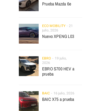
Prueba Mazda 6e
ECO MOBILITY
21
julio, 2026
Nuevo XPENG L03
EBRO
19 julio,
2026
EBRO S700 HEV a
prueba
BAIC
16 julio, 2026
BAIC X75 a prueba