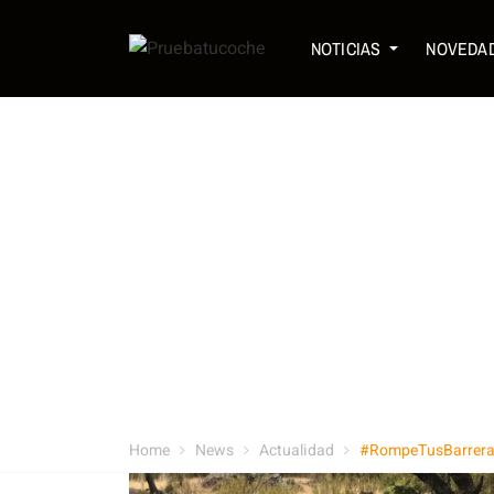
NOTICIAS
NOVEDA
Home
News
Actualidad
#RompeTusBarrer