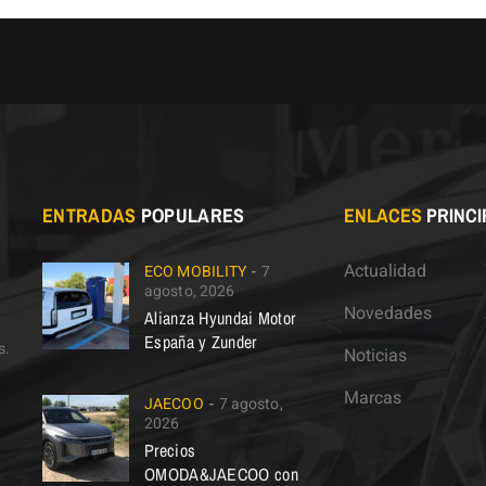
ENTRADAS
POPULARES
ENLACES
PRINCI
Actualidad
ECO MOBILITY
7
agosto, 2026
Novedades
Alianza Hyundai Motor
España y Zunder
s.
Noticias
Marcas
JAECOO
7 agosto,
2026
Precios
OMODA&JAECOO con