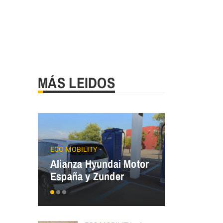
MÁS LEIDOS
JAECOO
Precios
ECO MOBILITY
Alianza Hyundai Motor
OMODA&J
España y Zunder
el Plan Au