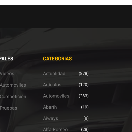
PALES
CATEGORÍAS
Vídeos
Actualidad
(878)
Artículos
Automoviles
(120)
Automoviles
(233)
Competición
Abarth
(19)
Pruebas
Aiways
(8)
Alfa Romeo
(28)