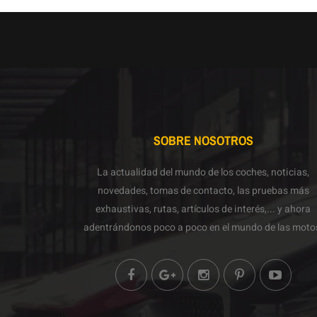
SOBRE NOSOTROS
La actualidad del mundo de los coches, noticias,
novedades, tomas de contacto, las pruebas más
exhaustivas, rutas, artículos de interés,... y ahora
adentrándonos poco a poco en el mundo de las moto