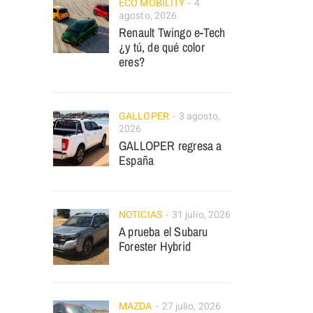
ECO MOBILITY
4
agosto, 2026
Renault Twingo e-Tech
¿y tú, de qué color
eres?
GALLOPER
3 agosto,
2026
GALLOPER regresa a
España
NOTICIAS
31 julio, 2026
A prueba el Subaru
Forester Hybrid
MAZDA
27 julio, 2026